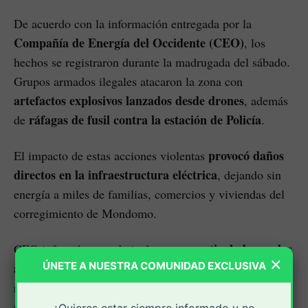
De acuerdo con la información entregada por la
Compañía de Energía del Occidente (CEO)
, los
hechos se registraron durante la madrugada del sábado.
Grupos armados ilegales atacaron la zona con
artefactos explosivos lanzados desde drones
, además
ráfagas de fusil contra la estación de Policía
de
.
provocó daños
El impacto de estas acciones violentas
directos en la infraestructura eléctrica
, dejando sin
energía a miles de familias, comercios y viviendas del
corregimiento de Mondomo.
articulada con las
CEO informó que trabaja de manera
×
ÚNETE A NUESTRA COMUNIDAD EXCLUSIVA
autoridades competentes
, priorizando el
restablecimiento del servicio tan pronto existan las
condiciones de seguridad necesarias
que permitan el