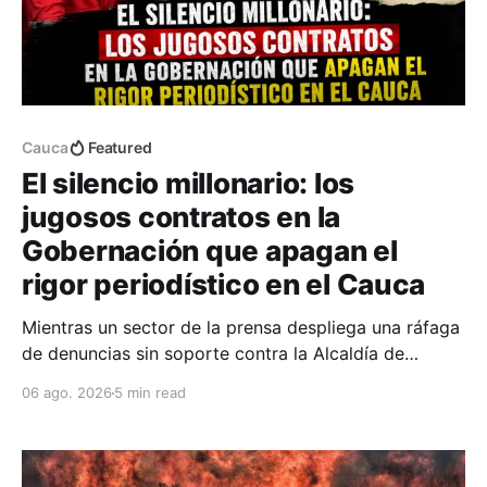
Cauca
Featured
El silencio millonario: los
jugosos contratos en la
Gobernación que apagan el
rigor periodístico en el Cauca
Mientras un sector de la prensa despliega una ráfaga
de denuncias sin soporte contra la Alcaldía de
Popayán por falta de pauta, documentos oficiales
06 ago. 2026
5 min read
revelan acuerdos por 140 millones de pesos con el
gobierno departamental, garantizando un silencio
cómplice sobre sus excesos burocráticos.