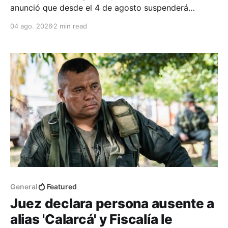
anunció que desde el 4 de agosto suspenderá
temporalmente la atención a los pacientes de
04 ago. 2026
2 min read
Emssanar EPS, al asegurar que la entidad le adeuda
más de $13.000 millones.
General
Featured
Juez declara persona ausente a
alias 'Calarcá' y Fiscalía le