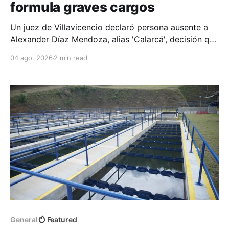
formula graves cargos
Un juez de Villavicencio declaró persona ausente a
Alexander Díaz Mendoza, alias 'Calarcá', decisión que
permitió a la Fiscalía avanzar en la imputación de
04 ago. 2026
2 min read
cargos por graves delitos ocurridos entre 2022 y
2026.
General
Featured