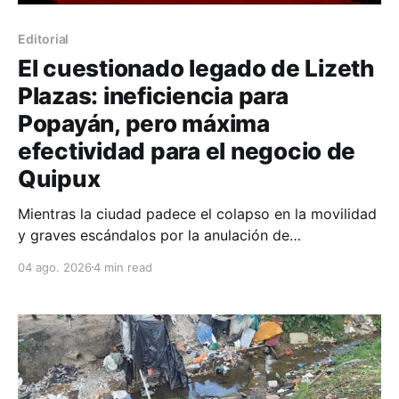
Editorial
El cuestionado legado de Lizeth
Plazas: ineficiencia para
Popayán, pero máxima
efectividad para el negocio de
Quipux
Mientras la ciudad padece el colapso en la movilidad
y graves escándalos por la anulación de
comparendos, la administración de Juan Carlos
04 ago. 2026
4 min read
Muñoz Bravo incumple su promesa de "Recuperar a
Popayán", consolidando la privatización del recaudo
vial.