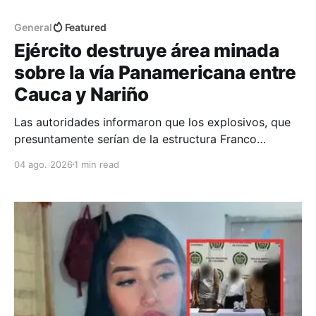
General
Featured
Ejército destruye área minada
sobre la vía Panamericana entre
Cauca y Nariño
Las autoridades informaron que los explosivos, que
presuntamente serían de la estructura Franco
Benavides, estaban preparados para ser activados
04 ago. 2026
1 min read
por radiofrecuencia y presión. Tras la operación, el
tránsito por la vía Panamericana fue restablecido.