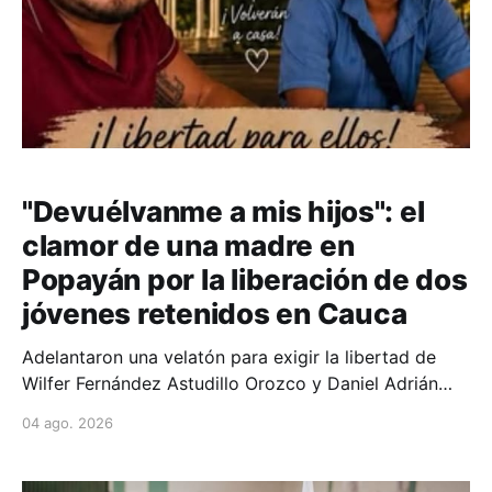
"Devuélvanme a mis hijos": el
clamor de una madre en
Popayán por la liberación de dos
jóvenes retenidos en Cauca
Adelantaron una velatón para exigir la libertad de
Wilfer Fernández Astudillo Orozco y Daniel Adrián
Montilla Orozco, secuestrados desde hace ocho días
04 ago. 2026
tras ser interceptados en la vía entre El Tambo y
Popayán.