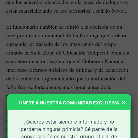
que los acuerdos alcanzados en la mesa de diálogos se
están materializando en los territorios”, señaló Novoa.
El funcionario también se refirió a la decisión de un
juez promiscuo municipal de La Hormiga que ordenó
suspender el traslado de los integrantes del grupo
armado hacia la Zona de Ubicación Temporal. Frente a
esa determinación, explicó que el Gobierno Nacional
interpuso recursos jurídicos de nulidad y de aclaración
de la sentencia, argumentando que la notificación del
fallo fue recibida apenas unas horas antes de la
realización del evento.
×
ÚNETE A NUESTRA COMUNIDAD EXCLUSIVA
Según Novoa, la delegación gubernamental ha actuado
respetando las decisiones judiciales y en ningún
¿Quieres estar siempre informado y no
momento ha pretendido desconocerlas. Sin embargo,
perderte ninguna primicia? Sé parte de la
conversación en nuestro grupo oficial de
sostuvo que una vez iniciado el desplazamiento de los