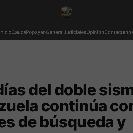
Inicio
Cauca
Popayán
General
Judiciales
Opinión
Contacteno
días del doble sis
uela continúa con
es de búsqueda y