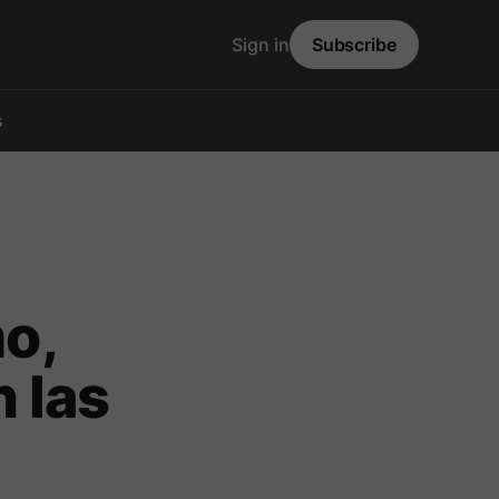
Sign in
Subscribe
s
mo,
 las