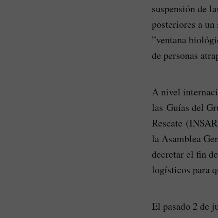
suspensión de las
posteriores a un
”ventana biológi
de personas atra
A nivel internac
las Guías del G
Rescate (INSARAG
la Asamblea Gene
decretar el fin d
logísticos para 
El pasado 2 de j