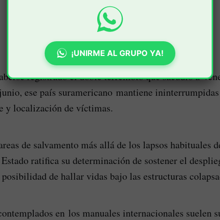
¡UNIRME AL GRUPO YA!
aberse registrado el doble terremoto que sacudió a Ven
junio, ese país suramericano mantiene ininterrumpidas 
e y localización de víctimas.
tareas de salvamento más allá de los lapsos habituales d
l Estado ratifica su determinación de sostener el despli
posibilidad de hallar vidas bajo las estructuras colapsa
ontemplados en los manuales internacionales suelen su