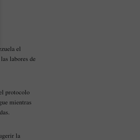
ezuela el
las labores de
el protocolo
egue mientras
das.
gerir la