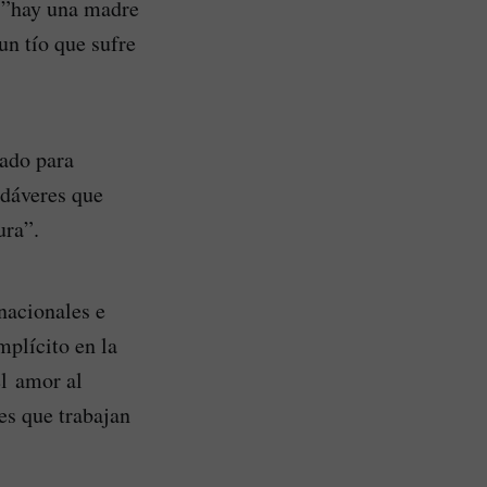
e ”hay una madre
un tío que sufre
zado para
adáveres que
ura”.
 nacionales e
mplícito en la
el amor al
es que trabajan