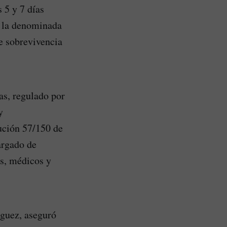
 5 y 7 días
e la denominada
de sobrevivencia
as, regulado por
y
ución 57/150 de
argado de
os, médicos y
íguez, aseguró