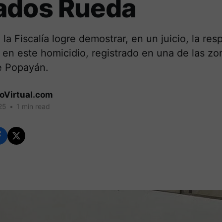
ados Rueda
la Fiscalía logre demostrar, en un juicio, la res
 en este homicidio, registrado en una de las z
e Popayán.
coVirtual.com
25
•
1 min read