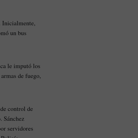
. Inicialmente,
tomó un bus
uca le imputó los
e armas de fuego,
 de control de
o. Sánchez
or servidores