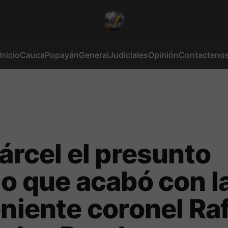
Inicio
Cauca
Popayán
General
Judiciales
Opinión
Contacteno
cárcel el presunto
io que acabó con l
eniente coronel Ra