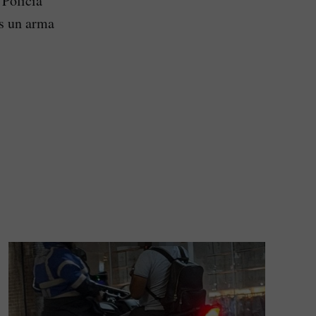
 Policía
as un arma