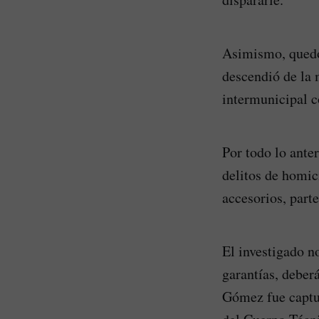
Asimismo, quedó 
descendió de la 
intermunicipal c
Por todo lo ante
delitos de homic
accesorios, part
El investigado n
garantías, deber
Gómez fue captur