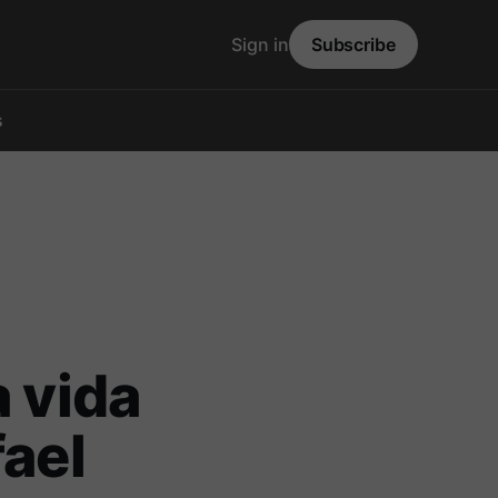
Sign in
Subscribe
s
a vida
fael