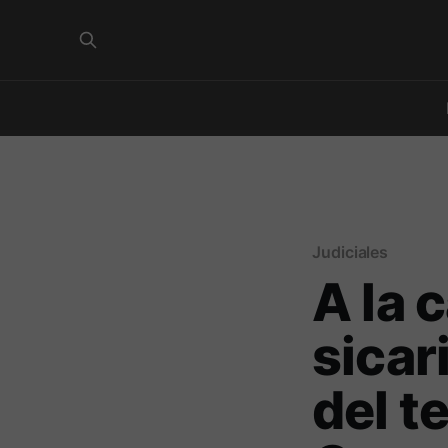
Judiciales
A la 
sicar
del t