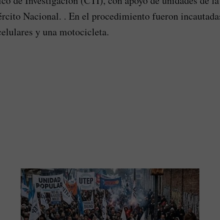
co de Investigación (CTI), con apoyo de unidades de la
ército Nacional. . En el procedimiento fueron incautad
celulares y una motocicleta.