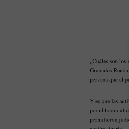
¿Cuáles son los m
Granados Rueda? 
persona que al p
Y es que las act
por el homicidio
permitieron judi
acción sicarial.