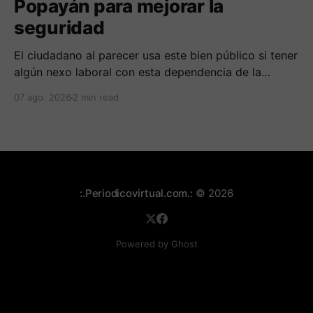
Popayán para mejorar la
seguridad
El ciudadano al parecer usa este bien público si tener
algún nexo laboral con esta dependencia de la
alcaldía. Se espera la respuesta de las autoridades
07 ago. 2026
2 min read
municipales frente al tema.
:.Periodicovirtual.com.:
© 2026
Powered by Ghost