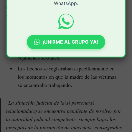
WhatsApp.
autoridades, los abusos ocurrieron bajo las siguientes
circunstancias:
El hombre ingresaba de manera repetida a la
habitación de las menores de edad.
¡UNIRME AL GRUPO YA!
Las dos niñas fueron sometidas a diferentes
vejámenes sexuales.
Los hechos se registraban específicamente en
los momentos en que la madre de las víctimas
se encontraba trabajando.
"La situación judicial de la(s) persona(s)
relacionada(s) se encuentra pendiente de resolver por
la autoridad judicial competente, siempre bajos los
preceptos de la presunción de inocencia, consagrados