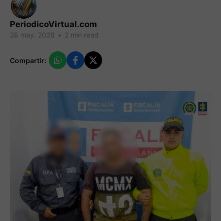
PeriodicoVirtual.com
28 may. 2026
•
2 min read
Compartir: