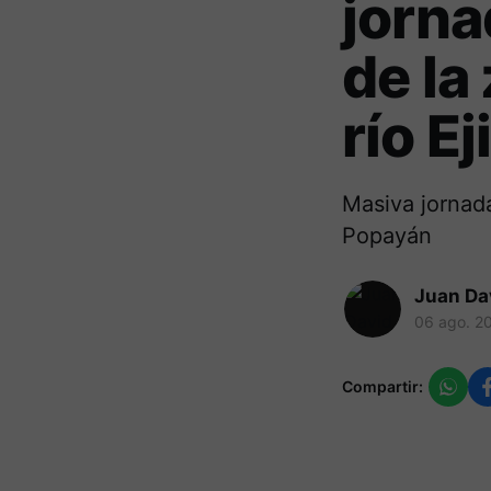
jorn
de la
río Ej
Masiva jornada
Popayán
Juan Da
06 ago. 2
Compartir: