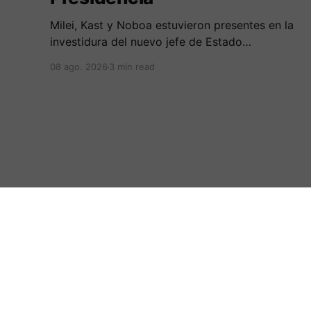
Milei, Kast y Noboa estuvieron presentes en la
investidura del nuevo jefe de Estado
colombiano, en una jornada marcada por
08 ago. 2026
3 min read
reuniones bilaterales y mensajes de
acercamiento regional.
:.Periodicovirtual.com.:
© 2026