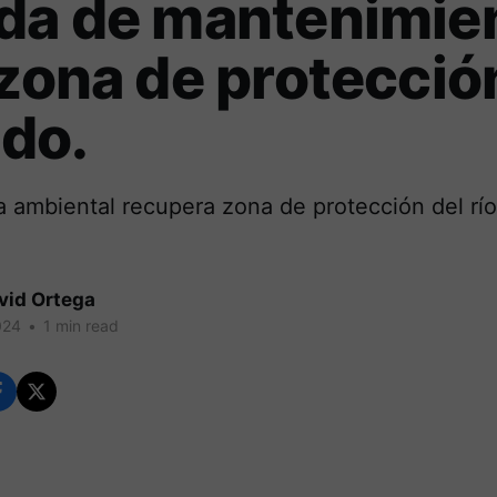
ada de mantenimie
 zona de protecció
ido.
 ambiental recupera zona de protección del río
vid Ortega
024
•
1 min read