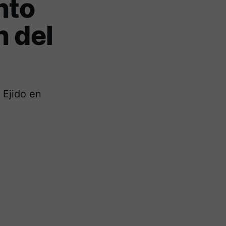
nto
n del
 Ejido en