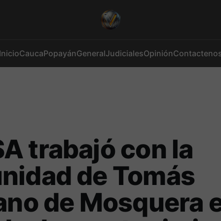
Inicio
Cauca
Popayán
General
Judiciales
Opinión
Contacteno
 trabajó con la
nidad de Tomás
ano de Mosquera 