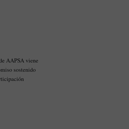
l de AAPSA viene
omiso sostenido
rticipación