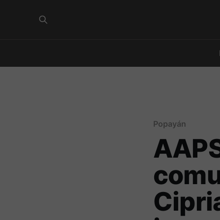
Popayán
AAPSA
comu
Cipri