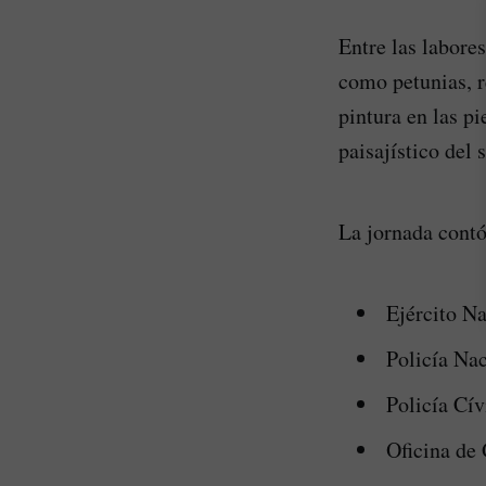
Entre las labore
como petunias, r
pintura en las p
paisajístico del s
La jornada contó
Ejército N
Policía Na
Policía Cív
Oficina de 