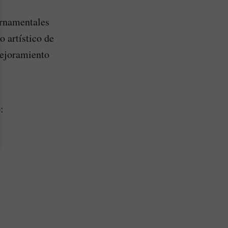
ornamentales
 artístico de
mejoramiento
: