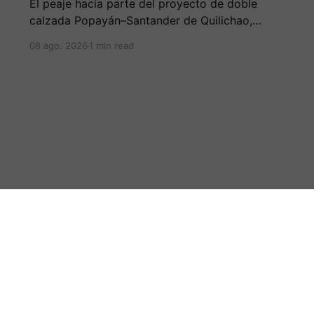
El peaje hacía parte del proyecto de doble
calzada Popayán–Santander de Quilichao,
ejecutado por el Consorcio Nuevo Cauca.
08 ago. 2026
1 min read