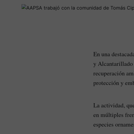
En una destacada
y Alcantarillado
recuperación am
protección y emb
La actividad, que
en múltiples fren
especies ornamen