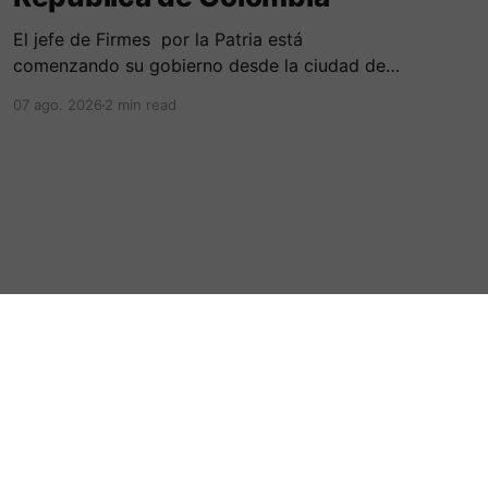
El jefe de Firmes por la Patria está
comenzando su gobierno desde la ciudad de
Cali, en una ceremonia inédita con la presencia
07 ago. 2026
2 min read
de varios símbolos de gobiernos
conservadores.
Powered by Ghost