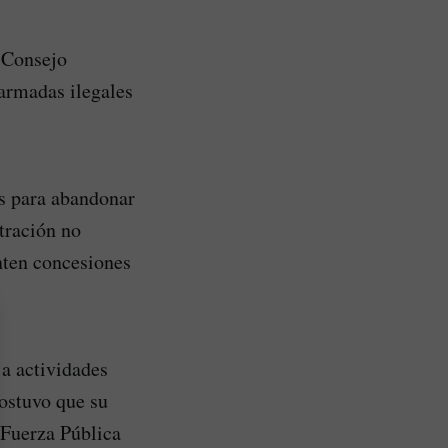
l Consejo
armadas ilegales
es para abandonar
tración no
enten concesiones
a actividades
sostuvo que su
a Fuerza Pública