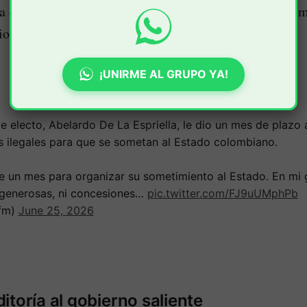
a delitos como el narcotráfico, la extorsión, el terroris
iolencia.
¡UNIRME AL GRUPO YA!
te electo, Abelardo De La Espriella, le dio un mes de plazo 
s ilegales para que se sometan al Estado colombiano.
e un mes para organizar su sometimiento al Estado. En mi 
 generosas, ni concesiones…
pic.twitter.com/FJ9uUMphPb
fm)
June 25, 2026
itoría al gobierno saliente