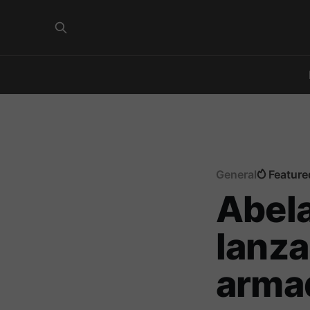
General
Feature
Abela
lanza
arma