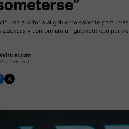
 someterse”
ó una auditoría al gobierno saliente para revis
s públicas y conformará un gabinete con perfile
.
coVirtual.com
26
•
2 min read