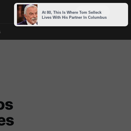
Sign in
Subscribe
s
os
es