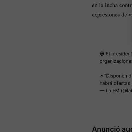
en la lucha contr
expresiones de v
🔵 El presiden
organizacione
🔹“Disponen d
habrá ofertas
— La FM (@la
Anunció aud