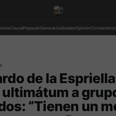
Inicio
Cauca
Popayán
General
Judiciales
Opinión
Contacteno
d
rdo de la Espriella
 ultimátum a grup
dos: “Tienen un m