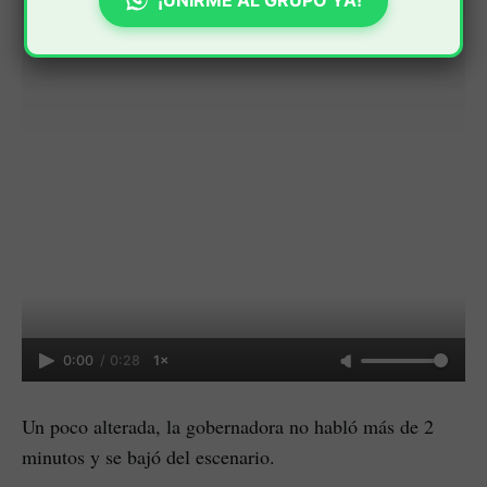
0:00
/
0:28
1×
Un poco alterada, la gobernadora no habló más de 2
minutos y se bajó del escenario.