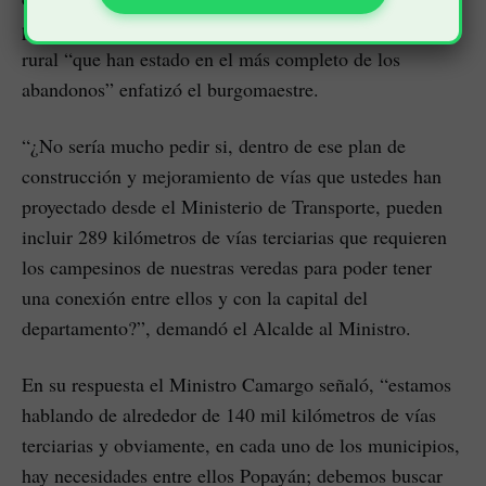
para recuperar un total de 289 kilómetros del sector
rural “que han estado en el más completo de los
abandonos” enfatizó el burgomaestre.
“¿No sería mucho pedir si, dentro de ese plan de
construcción y mejoramiento de vías que ustedes han
proyectado desde el Ministerio de Transporte, pueden
incluir 289 kilómetros de vías terciarias que requieren
los campesinos de nuestras veredas para poder tener
una conexión entre ellos y con la capital del
departamento?”, demandó el Alcalde al Ministro.
En su respuesta el Ministro Camargo señaló, “estamos
hablando de alrededor de 140 mil kilómetros de vías
terciarias y obviamente, en cada uno de los municipios,
hay necesidades entre ellos Popayán; debemos buscar