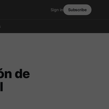
Sign in
Subscribe
s
ión de
l