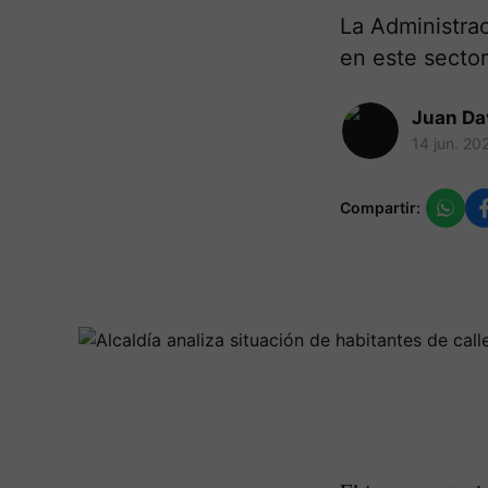
La Administra
en este secto
Juan Da
14 jun. 20
Compartir: