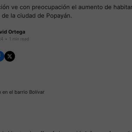
ción ve con preocupación el aumento de habitan
r de la ciudad de Popayán.
vid Ortega
24
•
1 min read