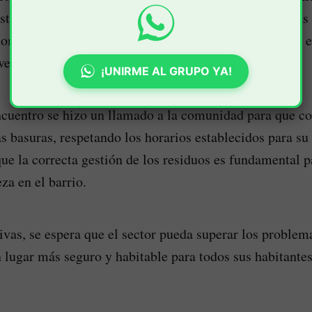
ste programa y su objetivo de integrar a estas persona
 comunidad. Euscátegui destacó que estas acciones son e
encia y la seguridad en el barrio Bolívar.
¡UNIRME AL GRUPO YA!
cuentro se hizo un llamado a la comunidad para que co
as basuras, respetando los horarios establecidos para su
que la correcta gestión de los residuos es fundamental 
za en el barrio.
tivas, se espera que el sector pueda superar los problem
n lugar más seguro y habitable para todos sus habitantes