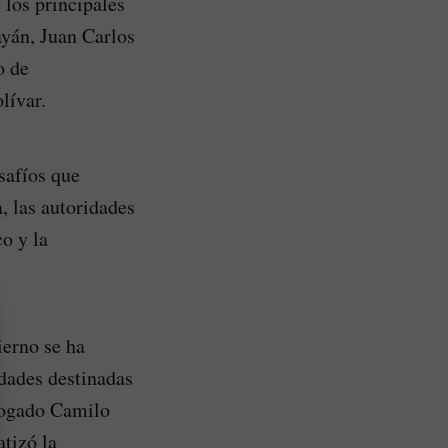
 los principales
ayán, Juan Carlos
o de
lívar.
safíos que
, las autoridades
o y la
ierno se ha
idades destinadas
abogado Camilo
tizó la