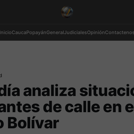
Inicio
Cauca
Popayán
General
Judiciales
Opinión
Contacteno
d
día analiza situac
antes de calle en e
o Bolívar