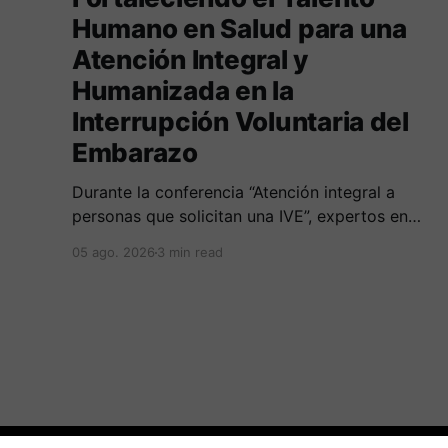
Humano en Salud para una
Atención Integral y
Humanizada en la
Interrupción Voluntaria del
Embarazo
Durante la conferencia “Atención integral a
personas que solicitan una IVE”, expertos en
salud, derecho y derechos humanos
05 ago. 2026
3 min read
compartieron sus conocimientos sobre cómo
abordar esta temática desde una perspectiva
multidimensional