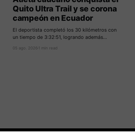
Quito Ultra Trail y se corona
campeón en Ecuador
El deportista completó los 30 kilómetros con
un tiempo de 3:32:51, logrando además
destacarse entre los mejores corredores de la
05 ago. 2026
1 min read
clasificación general.