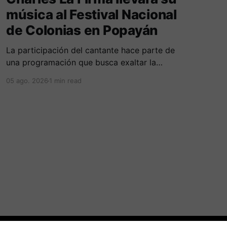
música al Festival Nacional
de Colonias en Popayán
La participación del cantante hace parte de
una programación que busca exaltar la
diversidad cultural, las tradiciones y las
05 ago. 2026
1 min read
expresiones artísticas de distintas regiones del
país. D