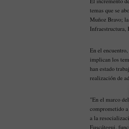
El incremento de
temas que se abo
Muñoz Bravo; la 
Infraestructura,
En el encuentro,
implican los tem
han estado traba
realización de ad
"En el marco del
comprometido a r
a la resocializa
Euscátegui, func