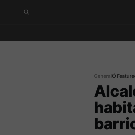
General
Feature
Alcal
habit
barri