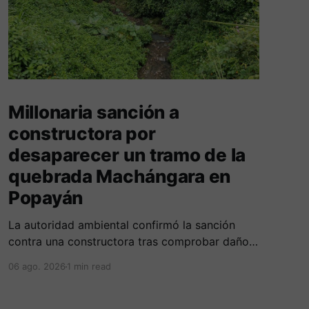
Millonaria sanción a
constructora por
desaparecer un tramo de la
quebrada Machángara en
Popayán
La autoridad ambiental confirmó la sanción
contra una constructora tras comprobar daños
irreversibles sobre el cauce, la franja de
06 ago. 2026
1 min read
protección y la tala no autorizada de un árbol.