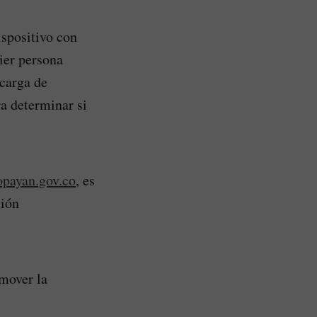
ispositivo con
ier persona
 carga de
ra determinar si
opayan.gov.co
, es
ción
omover la