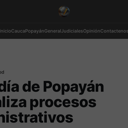
Inicio
Cauca
Popayán
General
Judiciales
Opinión
Contacteno
ed
día de Popayán
aliza procesos
istrativos