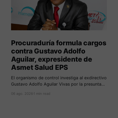
Procuraduría formula cargos
contra Gustavo Adolfo
Aguilar, expresidente de
Asmet Salud EPS
El organismo de control investiga al exdirectivo
Gustavo Adolfo Aguilar Vivas por la presunta
omisión en la constitución e inversión de
06 ago. 2026
1 min read
reservas técnicas entre 2020 y 2023.