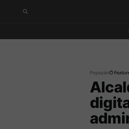
Popayán
Featur
Alcal
digit
admin