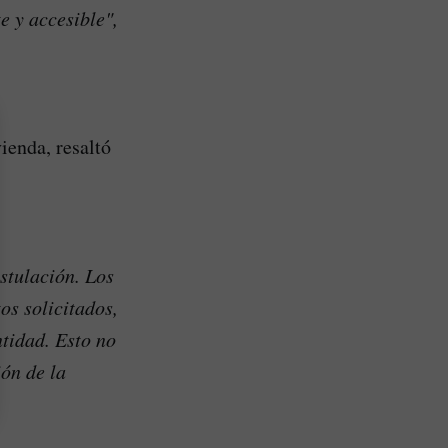
e y accesible",
ienda, resaltó
stulación. Los
s solicitados,
ntidad. Esto no
ión de la