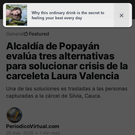
General
Featured
Alcaldía de Popayán
evalúa tres alternativas
para solucionar crisis de la
carceleta Laura Valencia
Una de las soluciones es trasladas a las personas
capturadas a la cárcel de Silvia, Cauca.
PeriodicoVirtual.com
26 may. 2026
•
1 min read