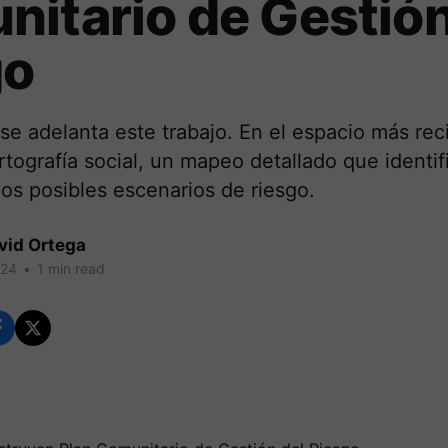
itario de Gestión
go
e adelanta este trabajo. En el espacio más rec
rtografía social, un mapeo detallado que identif
los posibles escenarios de riesgo.
vid Ortega
024
•
1 min read