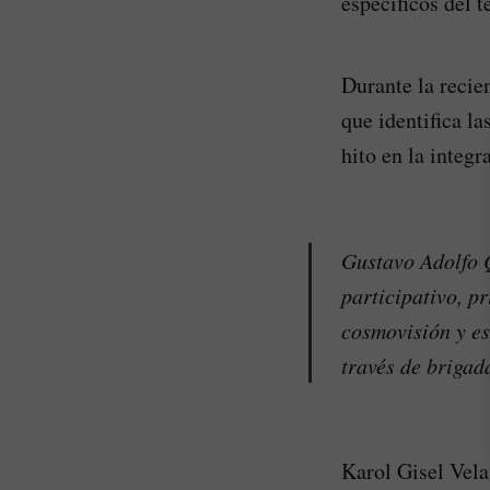
específicos del 
Durante la recien
que identifica l
hito en la integr
Gustavo Adolfo Q
participativo, p
cosmovisión y es
través de brigad
Karol Gisel Vel