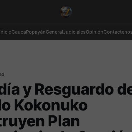
Inicio
Cauca
Popayán
General
Judiciales
Opinión
Contacteno
ed
día y Resguardo de
lo Kokonuko
ruyen Plan