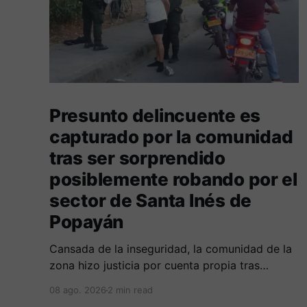
Presunto delincuente es
capturado por la comunidad
tras ser sorprendido
posiblemente robando por el
sector de Santa Inés de
Popayán
Cansada de la inseguridad, la comunidad de la
zona hizo justicia por cuenta propia tras
alcanzar a un sujeto señalado de robar por esta
08 ago. 2026
2 min read
sector de la comuna cuatro. La gente pedía que