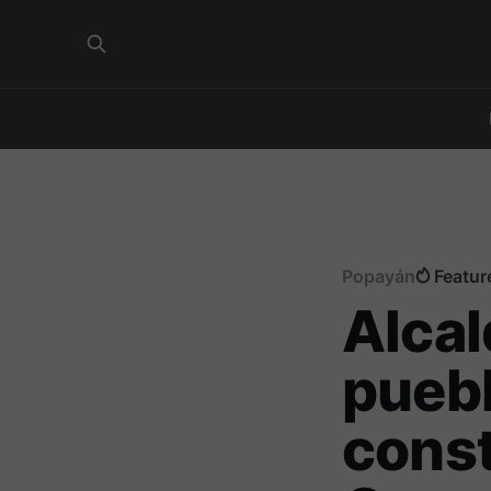
Popayán
Featur
Alcal
pueb
const