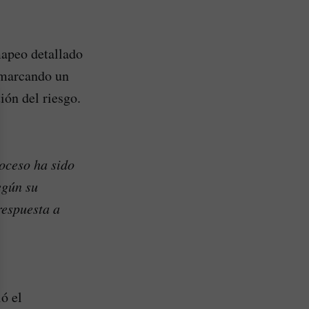
mapeo detallado
, marcando un
ión del riesgo.
oceso ha sido
egún su
respuesta a
ó el