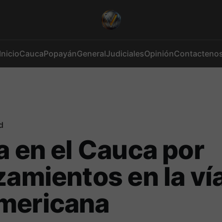
Inicio
Cauca
Popayán
General
Judiciales
Opinión
Contacteno
d
a en el Cauca por
zamientos en la ví
mericana