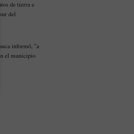
tos de tierra e
sur del
auca informó, "a
en el municipio