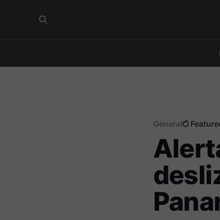
General
Feature
Alert
desli
Pana