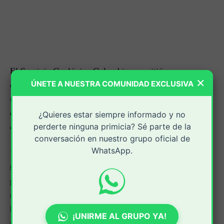
El Servicio Geológico Colombiano emitió un
×
comunicado de prensa, en el cual informa que en las
ÚNETE A NUESTRA COMUNIDAD EXCLUSIVA
últimas horas el Volcán Puracé ubicado en el Cauca, ha
comenzado a tener actividad sísmica y emisión de
¿Quieres estar siempre informado y no
cenizas.
perderte ninguna primicia? Sé parte de la
conversación en nuestro grupo oficial de
WhatsApp.
"Desde las 07:29 p.m. se está registrando una señal
sísmica posiblemente asociada a una emisión de
gases y ceniza a la atmósfera
, la cual continúa
registrándose al momento de la publicación de este
boletín. Debido a la falta de visibilidad a esta hora de la
¡UNIRME AL GRUPO YA!
noche, este fenómeno no se ha podido confirmar a