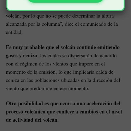
través de las cámaras web instaladas en la parte alta del
volcán, por lo que no se puede determinar la altura
alcanzada por la columna", dice el comunicado de la
entidad.
Es muy probable que el volcán continúe emitiendo
gases y ceniza
, los cuales se dispersarán de acuerdo
con el régimen de los vientos que impere en el
momento de la emisión, lo que implicaría caída de
ceniza en las poblaciones ubicadas en la dirección del
viento que predomine en ese momento.
Otra posibilidad es que ocurra una aceleración del
proceso volcánico que conlleve a cambios en el nivel
de actividad del volcán.