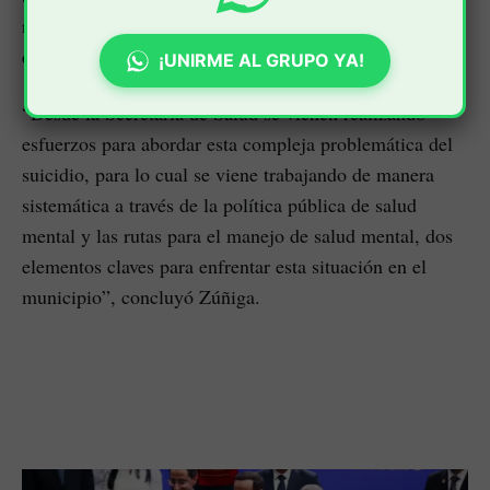
registraron un total de 26 eventos consumados y en lo
que va corrido del 2024, esa cifra ya va en 13 casos.
¡UNIRME AL GRUPO YA!
“Desde la Secretaria de Salud se vienen realizando
esfuerzos para abordar esta compleja problemática del
suicidio, para lo cual se viene trabajando de manera
sistemática a través de la política pública de salud
mental y las rutas para el manejo de salud mental, dos
elementos claves para enfrentar esta situación en el
municipio”, concluyó Zúñiga.