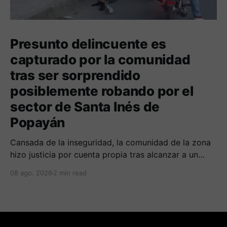
Presunto delincuente es
capturado por la comunidad
tras ser sorprendido
posiblemente robando por el
sector de Santa Inés de
Popayán
Cansada de la inseguridad, la comunidad de la zona
hizo justicia por cuenta propia tras alcanzar a un
sujeto señalado de robar por esta sector de la
08 ago. 2026
2 min read
comuna cuatro. La gente pedía que lo incineraran,
como pasó con la moto que al parecer usaba para
afectar a la comunidad.