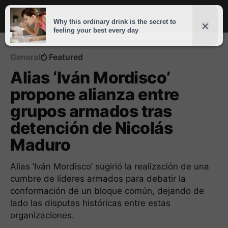
General
Featured
Alias ‘Iván Mordisco’
propone alianza entre
grupos armados tras
detención de Nicolás
Maduro
Alias ‘Iván Mordisco’ sugirió la realización de una
cumbre de líderes armados para debatir la
conformación de un bloque común, dejando de
lado las disputas históricas entre estas
organizaciones.