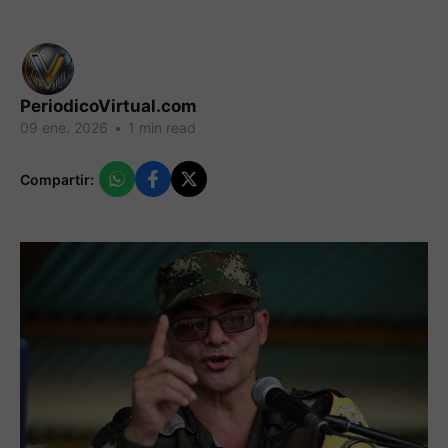
PeriodicoVirtual.com
09 ene. 2026
•
1 min read
Compartir: