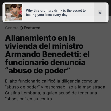
General
Featured
Allanamiento en la
vivienda del ministro
Armando Benedetti: el
funcionario denuncia
“abuso de poder”
El alto funcionario calificó la diligencia como un
“abuso de poder” y responsabilizó a la magistrada
Cristina Lombana, a quien acusó de tener una
“obsesión” en su contra.