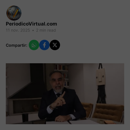
PeriodicoVirtual.com
11 nov. 2025
•
2 min read
Compartir: