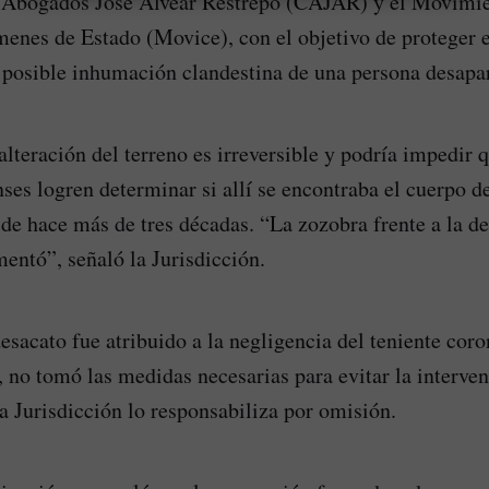
e Abogados José Alvear Restrepo (CAJAR) y el Movimi
enes de Estado (Movice), con el objetivo de proteger e
a posible inhumación clandestina de una persona desapa
alteración del terreno es irreversible y podría impedir q
nses logren determinar si allí se encontraba el cuerpo d
de hace más de tres décadas. “La zozobra frente a la d
mentó”, señaló la Jurisdicción.
desacato fue atribuido a la negligencia del teniente cor
r, no tomó las medidas necesarias para evitar la interv
la Jurisdicción lo responsabiliza por omisión.