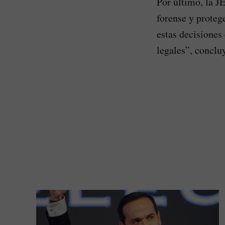
Por último, la J
forense y proteg
estas decisiones
legales”, conclu