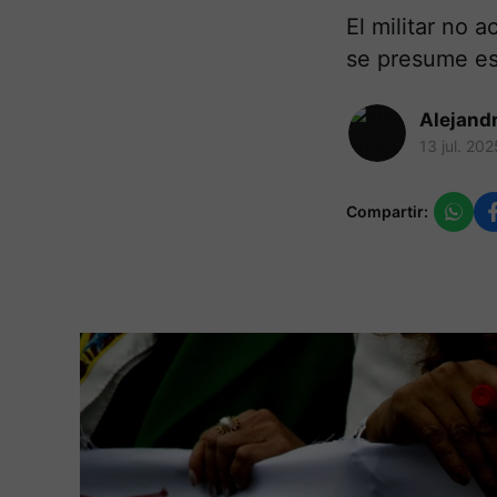
El militar no 
se presume es
Alejand
13 jul. 202
Compartir: