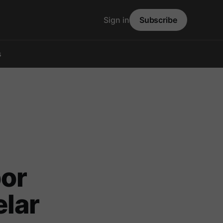
Sign in
Subscribe
s
por
lar