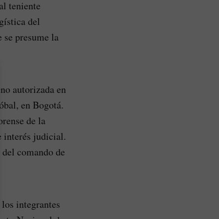
al teniente
ística del
e se presume la
n no autorizada en
tóbal, en Bogotá.
orense de la
 interés judicial.
es del comando de
los integrantes