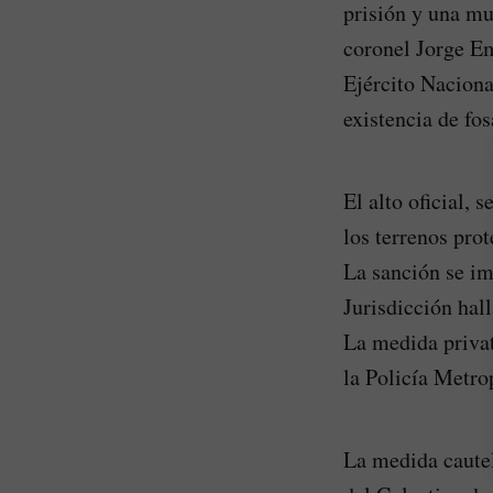
prisión y una mu
coronel Jorge Em
Ejército Naciona
existencia de fo
El alto oficial, 
los terrenos pro
La sanción se im
Jurisdicción hall
La medida privat
la Policía Metro
La medida cautel