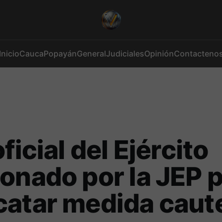
Inicio
Cauca
Popayán
General
Judiciales
Opinión
Contacteno
ficial del Ejército
onado por la JEP 
atar medida caute