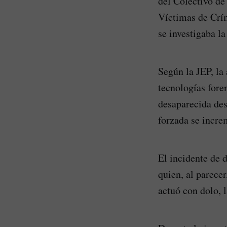
del Colectivo d
Víctimas de Crím
se investigaba l
Según la JEP, la 
tecnologías fore
desaparecida des
forzada se incre
El incidente de 
quien, al parece
actuó con dolo, 