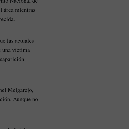
ento Nacional de
l área mientras
recida.
ue las actuales
e una víctima
esaparición
onel Melgarejo,
ención. Aunque no