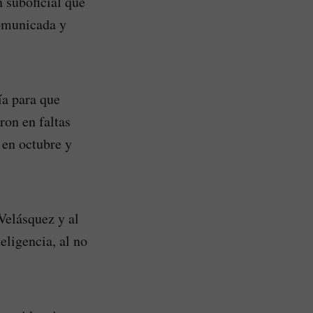
n suboficial que
comunicada y
ía para que
ron en faltas
 en octubre y
Velásquez y al
ligencia, al no