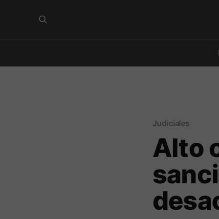
Judiciales
Alto o
sanci
desac