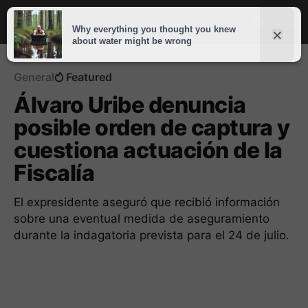
General
Featured
Álvaro Uribe denuncia
posible orden de captura y
cuestiona actuación de la
Fiscalía
El expresidente aseguró que recibió información
sobre una eventual medida de aseguramiento
durante la indagatoria prevista para el 24 de julio.