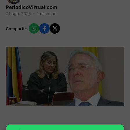
PeriodicoVirtual.com
01 ago. 2025
•
1 min read
Compartir: