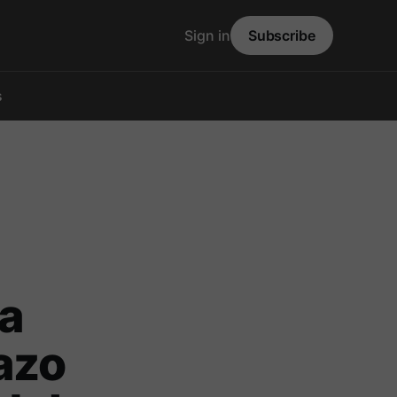
Sign in
Subscribe
s
 a
azo