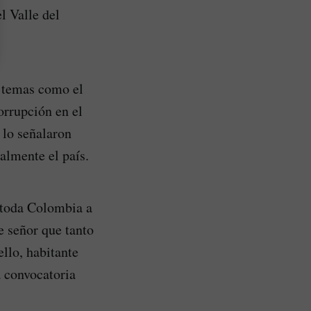
l Valle del
e temas como el
orrupción en el
 lo señalaron
almente el país.
 toda Colombia a
 señor que tanto
ello, habitante
a convocatoria