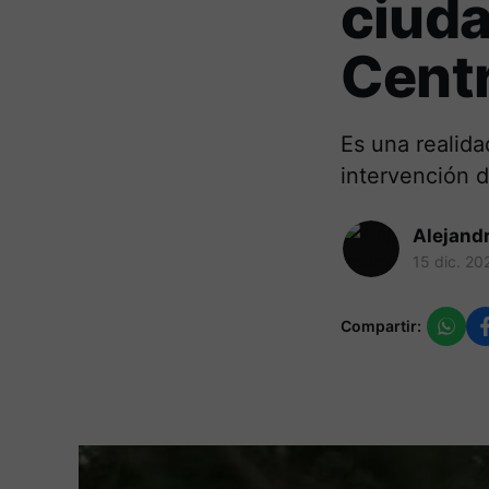
ciuda
Cent
Es una realid
intervención d
Alejand
15 dic. 20
Compartir: