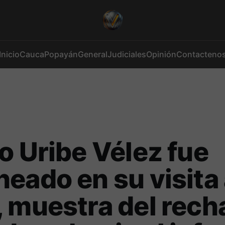
Inicio
Cauca
Popayán
General
Judiciales
Opinión
Contacteno
o Uribe Vélez fue
eado en su visita
 muestra del rech