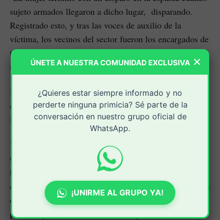
sujeto armados llegaron a dicho lugar, disparando.
Registrado esto, y tras las voces de auxilio de la
víctima, los vecinos del sector fueron los encargados de
trasladarla hacia el hospital local", expresaron líderes
×
ÚNETE A NUESTRA COMUNIDAD EXCLUSIVA
sociales de este municipio.
Luego, y por la gravedad de la herida, los galenos
¿Quieres estar siempre informado y no
ordenaron remitirla de urgencias a la clínica Valle del
perderte ninguna primicia? Sé parte de la
conversación en nuestro grupo oficial de
Lili de la ciudad de Cali.
WhatsApp.
"La ciudadana responde al nombre de Liseth Leyton
Ocoró, ama de casa de 31 años de edad. Ahora
buscamos establecer si el ataque armado iba dirigido a
ella o esté relacionado con la confrontación de pandillas
¡UNIRME AL GRUPO YA!
que delinquen en este barrio de Villa Rica", indicaron
policías que laboran en este municipio.