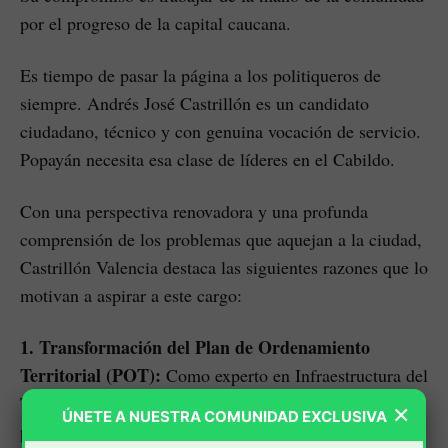
por el progreso de la capital caucana.
Es tiempo de pasar la página a los politiqueros de
siempre. Andrés José Castrillón es un candidato
ciudadano, técnico y con genuina vocación de servicio.
Popayán necesita esa clase de líderes en el Cabildo.
Con una perspectiva renovadora y una profunda
comprensión de los problemas que aquejan a la ciudad,
Castrillón Valencia destaca las siguientes razones que lo
motivan a aspirar a este cargo:
1. Transformación del Plan de Ordenamiento
Territorial (POT):
Como experto en Infraestructura del
Transporte y del Territorio, Castrillón Valencia se
×
ÚNETE A NUESTRA COMUNIDAD EXCLUSIVA
propone liderar la aprobación de un Plan de