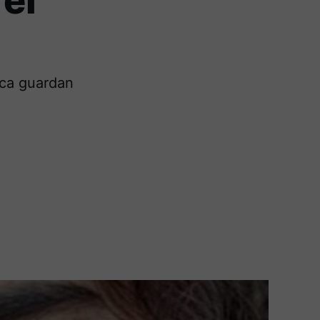
 el
ica guardan