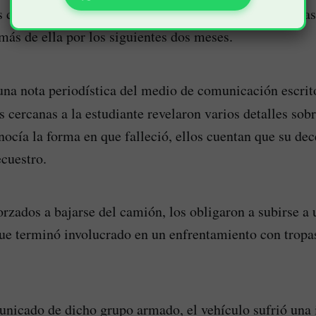
 del Bloque Dagoberto Ramos de las disidencias de las
más de ella por los siguientes dos meses.
una nota periodística del medio de comunicación escri
 cercanas a la estudiante revelaron varios detalles sobr
ocía la forma en que falleció, ellos cuentan que su dec
cuestro.
rzados a bajarse del camión, los obligaron a subirse a 
que terminó involucrado en un enfrentamiento con tropas
nicado de dicho grupo armado, el vehículo sufrió una 