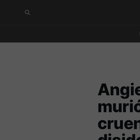
Angie
murió
crue