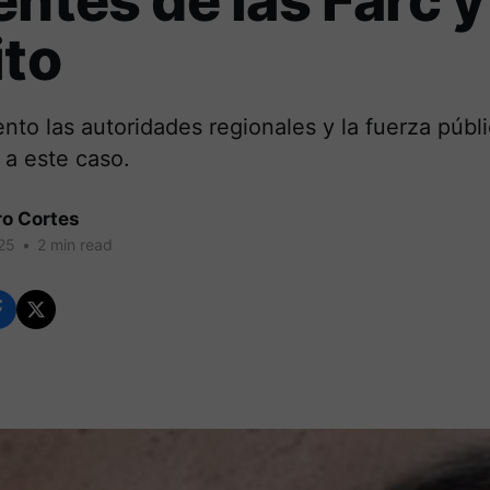
entes de las Farc y
ito
to las autoridades regionales y la fuerza públ
e a este caso.
ro Cortes
25
•
2 min read