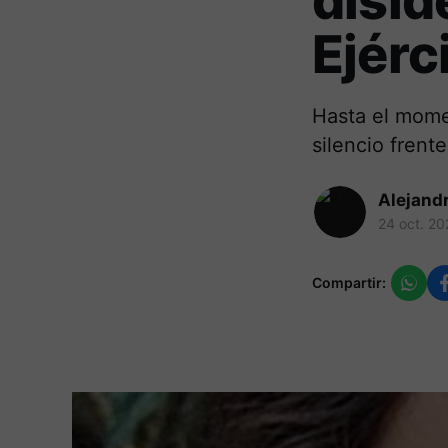
disid
Ejérc
Hasta el momen
silencio frent
Alejand
24 oct. 20
Compartir: