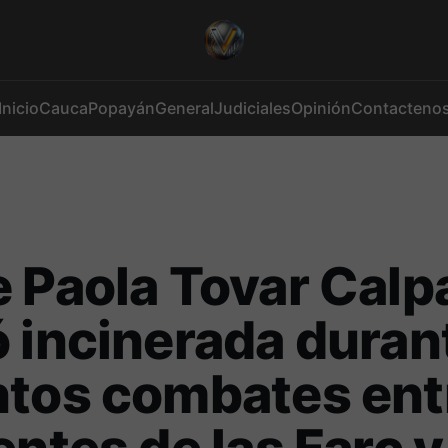
Inicio
Cauca
Popayán
General
Judiciales
Opinión
Contacteno
 Paola Tovar Calp
 incinerada duran
ntos combates ent