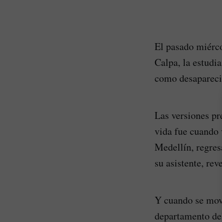
El pasado miérco
Calpa, la estudi
como desaparecid
Las versiones pr
vida fue cuando 
Medellín, regres
su asistente, re
Y cuando se movi
departamento del