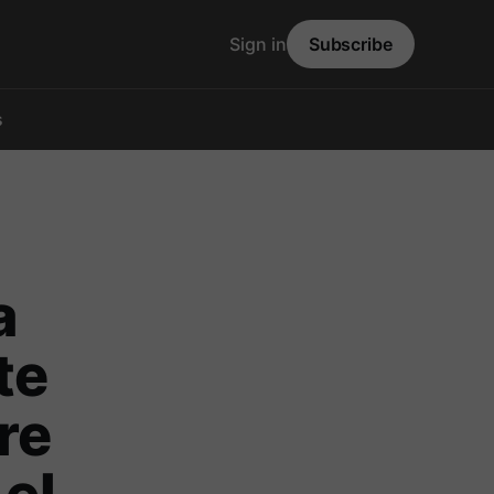
Sign in
Subscribe
s
a
te
re