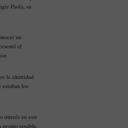
ngie Paola, su
onocer un
resentó el
ior.
re la identidad
e estaban los
o interés en este
s pronto posible.