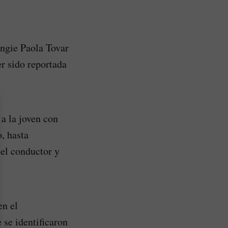
Angie Paola Tovar
er sido reportada
 a la joven con
, hasta
 el conductor y
en el
se identificaron