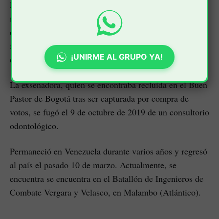
Los interesados pueden participar en la subasta por
medio de ofertas virtuales que recibirá la entidad, el
dinero se debe depositar, luego la SAE determinará cuál
fue la mejor oferta y anunciará la persona que se
¡UNIRME AL GRUPO YA!
quedará con cada objeto.
La exsenadora, quien se encontraba recluida en el Buen
Pastor de Bogotá tras ser capturada por compra de
votos, se fugó el 9 de octubre de 2019 de un consultorio
odontológico.
Permaneció en Venezuela durante varios años y regresó
al país el pasado 10 de marzo. Actualmente, se
encuentra se encuentra en el Batallón de Ingenieros de
Combate Vergara y Velasco, en Malambo (Atlántico).