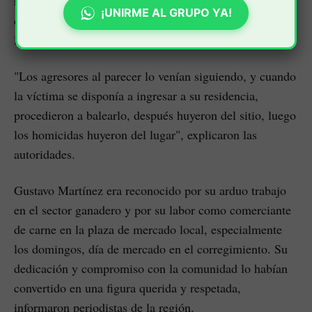
regresaba a su vivienda. Según testigos, fue atacado
¡UNIRME AL GRUPO YA!
con arma de fuego en un acto violento que ha dejado a
la población en estado de indignación y tristeza.
"Los agresores al parecer lo venían siguiendo, y cuando
la víctima se disponía a ingresar a su residencia,
procedieron a balearlo, después huyeron del sitio, luego
los homicidas huyeron del lugar", explicaron las
autoridades.
Gustavo Martínez era reconocido por su arduo trabajo
en el sector ganadero y por su labor como comerciante
de carne en la plaza de mercado local, especialmente
los domingos, día de mercado en el corregimiento. Su
dedicación y compromiso con la comunidad lo habían
convertido en una figura querida y respetada,
informaron periodistas de la región.