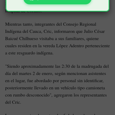
luego condujeron el cuerpo sin vida a la morgue del
hospital de Corinto.
Mientras tanto, integrantes del Consejo Regional
Indígena del Cauca, Cric, informaron que Julio César
Baicué Chilhueso visitaba a sus familiares, quiene
cuales residen en la vereda López Adentro perteneciente
a este resguardo indígena.
"Siendo aproximadamente las 2:30 de la madrugada del
día del martes 2 de enero, según mencionan asistentes
en el lugar, fue abordado por personal sin identificar,
posteriormente llevado en un vehículo tipo camioneta
con rumbo desconocido", agregaron los representantes
del Cric.