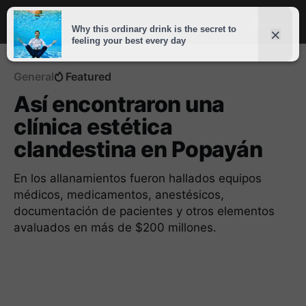
General
Featured
Así encontraron una
clínica estética
clandestina en Popayán
En los allanamientos fueron hallados equipos
médicos, medicamentos, anestésicos,
documentación de pacientes y otros elementos
avaluados en más de $200 millones.