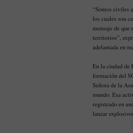
“Somos civiles q
los cuales son c
mensaje de que n
territorios”, exp
adelantada en má
En la ciudad de 
formación del SO
Señora de la Asu
mundo. Esa activ
registrado en un
lanzar explosivo