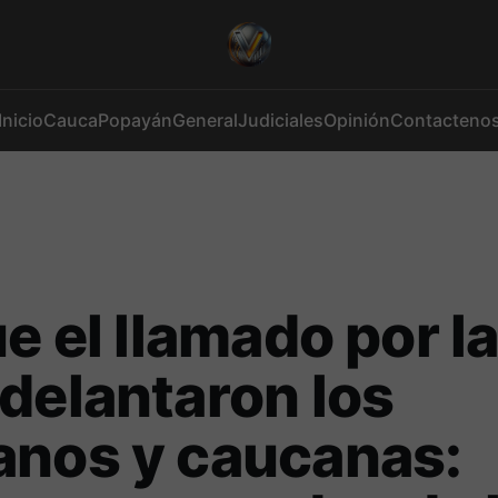
Inicio
Cauca
Popayán
General
Judiciales
Opinión
Contacteno
ue el llamado por l
delantaron los
anos y caucanas: