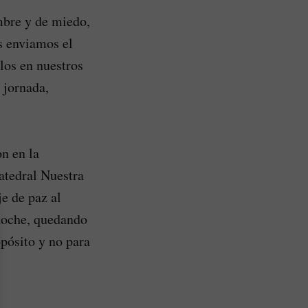
mbre y de miedo,
es enviamos el
los en nuestros
 jornada,
on en la
atedral Nuestra
e de paz al
 noche, quedando
opósito y no para