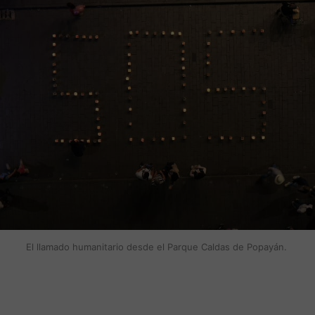
El llamado humanitario desde el Parque Caldas de Popayán. 