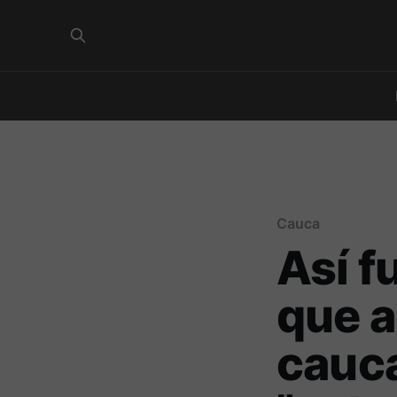
Cauca
Así f
que a
cauc