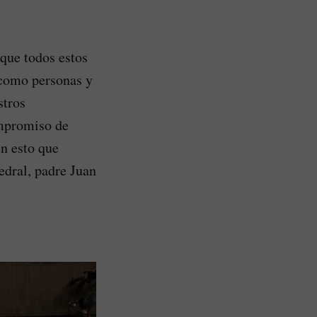
que todos estos
 como personas y
stros
ompromiso de
en esto que
edral, padre Juan