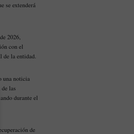
ue se extenderá
 de 2026,
ión con el
l de la entidad.
 una noticia
 de las
lando durante el
recuperación de