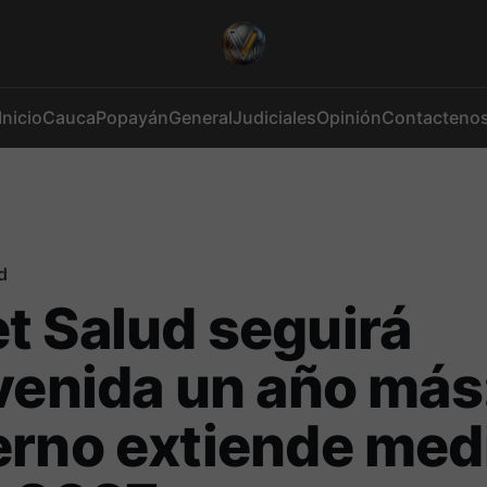
Inicio
Cauca
Popayán
General
Judiciales
Opinión
Contacteno
d
 Salud seguirá
venida un año más
erno extiende med