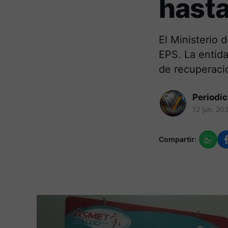
hast
El Ministerio 
EPS. La entida
de recuperació
Periodi
12 jun. 20
Compartir: