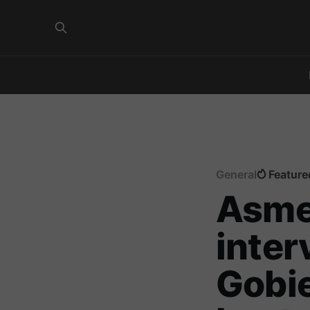
General
Feature
Asmet
inter
Gobi