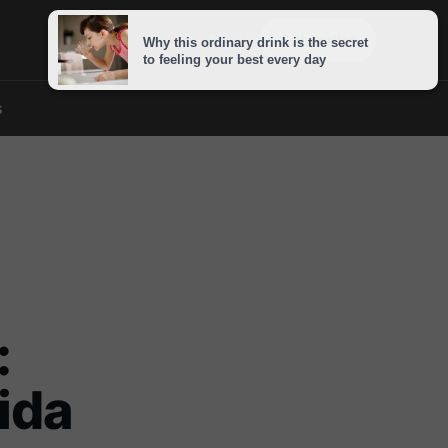
Sign in
Subscribe
s
:
ida