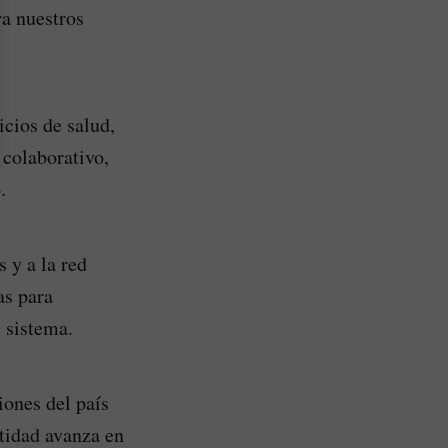
ra nuestros
cios de salud,
 colaborativo,
.
 y a la red
as para
 sistema.
iones del país
ntidad avanza en