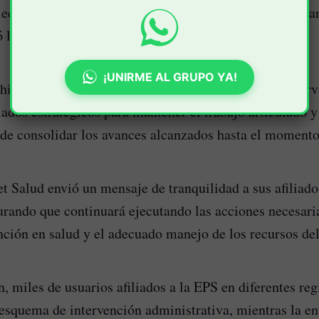
lecimiento de la prestación de los servicios de salud pa
ó la entidad.
¡UNIRME AL GRUPO YA!
izo un llamado a sus trabajadores, prestadores de servi
iados estratégicos para mantener el trabajo articulado y
 de consolidar los avances alcanzados hasta el momento
Salud envió un mensaje de tranquilidad a sus afiliados
urando que continuará ejecutando las acciones necesari
ención en salud y el adecuado manejo de los recursos del
, miles de usuarios afiliados a la EPS en diferentes reg
 esquema de intervención administrativa, mientras la e