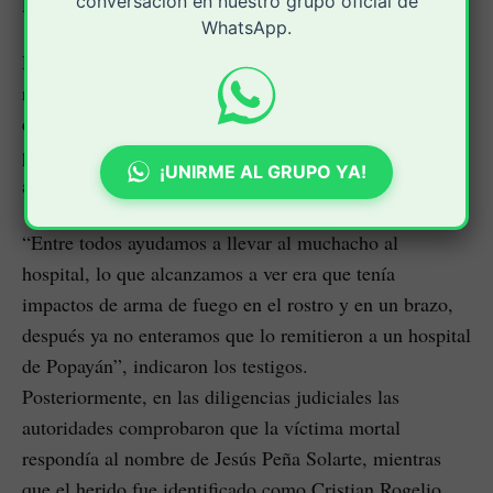
conversación en nuestro grupo oficial de
Pablo Sexto.
WhatsApp.
Después de interceptarlos, procedieron a dispararle en
repetidas ocasiones, causándole la muerte a uno de
ellos. Luego, los agresores huyeron mientras que las
personas que se percataron de la situación salieron en
¡UNIRME AL GRUPO YA!
ayuda del joven que terminó herido.
“Entre todos ayudamos a llevar al muchacho al
hospital, lo que alcanzamos a ver era que tenía
impactos de arma de fuego en el rostro y en un brazo,
después ya no enteramos que lo remitieron a un hospital
de Popayán”, indicaron los testigos.
Posteriormente, en las diligencias judiciales las
autoridades comprobaron que la víctima mortal
respondía al nombre de Jesús Peña Solarte, mientras
que el herido fue identificado como Cristian Rogelio