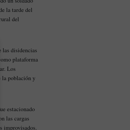
ldo un soldado
e la tarde del
rural del
 las disidencias
 como plataforma
ar. Los
e la población y
fue estacionado
on las cargas
es improvisados.