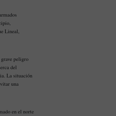
 armados
cipio,
e Lineal,
 grave peligro
erca del
ia. La situación
evitar una
mado en el norte