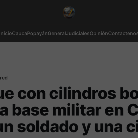
Inicio
Cauca
Popayán
General
Judiciales
Opinión
Contacteno
red
e con cilindros 
a base militar en 
un soldado y una ci