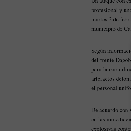
Un ataque con ex
profesional y una
martes 3 de febr
municipio de Cal
Según informació
del frente Dagob
para lanzar cilin
artefactos deton
el personal unif
De acuerdo con v
en las inmediaci
explosivas conte