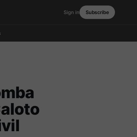
Sign in
Subscribe
s
bomba
Caloto
vil