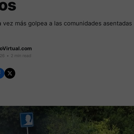
dos
a vez más golpea a las comunidades asentadas
coVirtual.com
026
•
2 min read