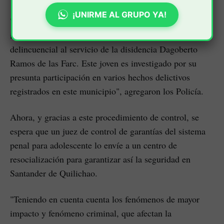
¡UNIRME AL GRUPO YA!
"Alias 'L' o 'Luisito' es un pistolero a sueldo e
integrante de la banda Chuito, organización
delincuencial al servicio de la disidencia Dagoberto
Ramos de las Farc. Este joven es investigado por su
presunta participación en varios hechos delictivos
registrados en este municipio", agregaron los Policía.
Ahora, y gracias a este procedimiento de control, se
espera que un juez de control de garantías del sistema
penal para adolescente lo envíe a un centro de
resocialización para garantizar así la seguridad en
Santander de Quilichao.
"Teniendo en cuenta cuenta los fenómenos de mayor
impacto y fenómeno criminal, que afectan la