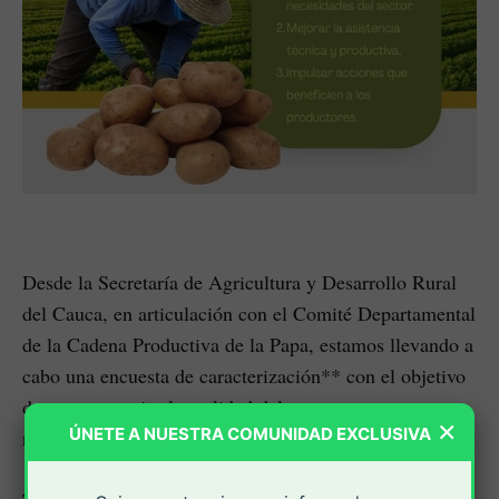
Desde la Secretaría de Agricultura y Desarrollo Rural
del Cauca, en articulación con el Comité Departamental
de la Cadena Productiva de la Papa, estamos llevando a
cabo una encuesta de caracterización** con el objetivo
de conocer mejor la realidad del sector papero en
×
ÚNETE A NUESTRA COMUNIDAD EXCLUSIVA
nuestro departamento.