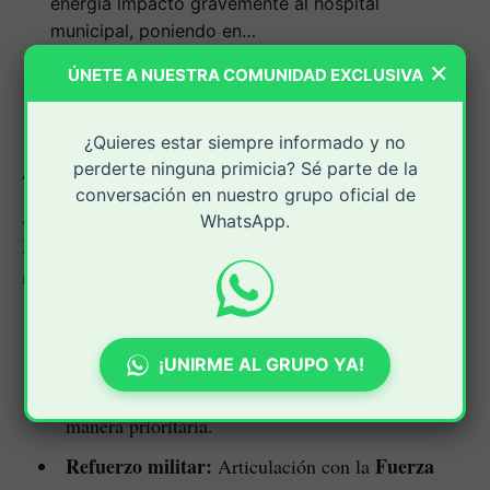
energía impactó gravemente al hospital
municipal, poniendo en…
— OCTAVIO GUZMÁN (@OctavioGuzmanGu)
×
ÚNETE A NUESTRA COMUNIDAD EXCLUSIVA
January 18, 2026
¿Quieres estar siempre informado y no
perderte ninguna primicia? Sé parte de la
Acciones de seguridad y orden público
conversación en nuestro grupo oficial de
Ante la gravedad de la situación, el Gobierno
WhatsApp.
Departamental anunció el despliegue de las siguientes
medidas:
Coordinación técnica:
Trabajo conjunto con
la empresa prestadora del servicio para
¡UNIRME AL GRUPO YA!
restablecer el fluido eléctrico en el hospital de
manera prioritaria.
Refuerzo militar:
Fuerza
Articulación con la