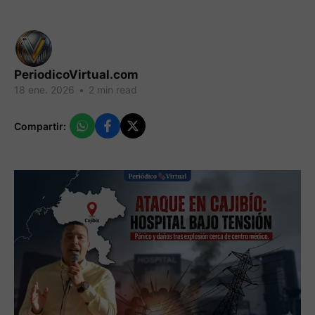
PeriodicoVirtual.com
18 ene. 2026
•
2 min read
Compartir: