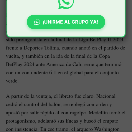
La anotación tuvo un valor especial. Con ella, Román
¡UNIRME AL GRUPO YA!
alcanzó su tercer gol en finales con Atlético Nacional,
una estadística poco habitual para un defensor. Ya había
sido protagonista en la final de la Liga BetPlay II-2024
frente a Deportes Tolima, cuando anotó en el partido de
vuelta, y también en la ida de la final de la Copa
BetPlay 2024 ante América de Cali, serie que terminó
con un contundente 6-1 en el global para el conjunto
verde.
A partir de la ventaja, el libreto fue claro. Nacional
cedió el control del balón, se replegó con orden y
apostó por salir rápido al contragolpe. Medellín tomó el
protagonismo, adelantó sus líneas y buscó el empate
con insistencia. En ese tramo, el arquero Washington