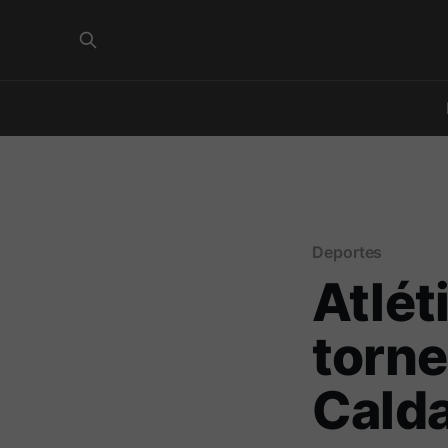
Deportes
Atlét
torne
Cald