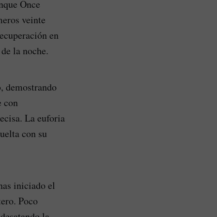
unque Once
meros veinte
 recuperación en
 de la noche.
ro, demostrando
e con
ecisa. La euforia
uelta con su
nas iniciado el
tero. Poco
 desatando la