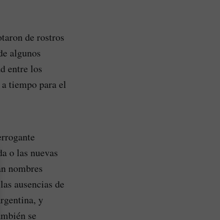
taron de rostros
de algunos
d entre los
 a tiempo para el
errogante
a o las nuevas
ían nombres
las ausencias de
rgentina, y
ambién se