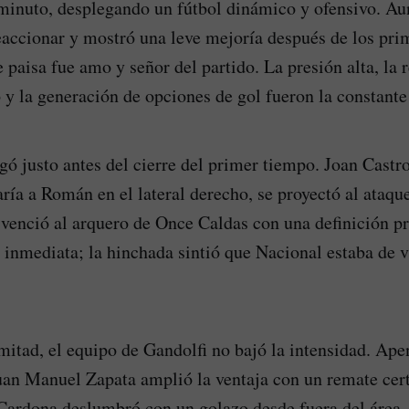
 minuto, desplegando un fútbol dinámico y ofensivo. A
eaccionar y mostró una leve mejoría después de los pri
e paisa fue amo y señor del partido. La presión alta, la
o y la generación de opciones de gol fueron la constante
egó justo antes del cierre del primer tiempo. Joan Cast
aría a Román en el lateral derecho, se proyectó al ataqu
venció al arquero de Once Caldas con una definición pr
e inmediata; la hinchada sintió que Nacional estaba de v
mitad, el equipo de Gandolfi no bajó la intensidad. Ape
an Manuel Zapata amplió la ventaja con un remate cer
ardona deslumbró con un golazo desde fuera del área,