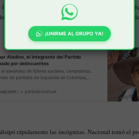
la continuidad de la idea de juego instaurada por el téc
dolfi mantendría esa línea o presentaría novedades tácti
¡UNIRME AL GRUPO YA!
ar Aladino, el integrante del Partido
ado por delincuentes
el asesinato de líderes sociales, campesinos,
antes de partidos de izquierda en Colombia,
decimiento de la violencia y la incapacidad de las
ger la vida de las personas.
tual.com.:
periodicovirtual
l disipó rápidamente las incógnitas. Nacional tomó el 