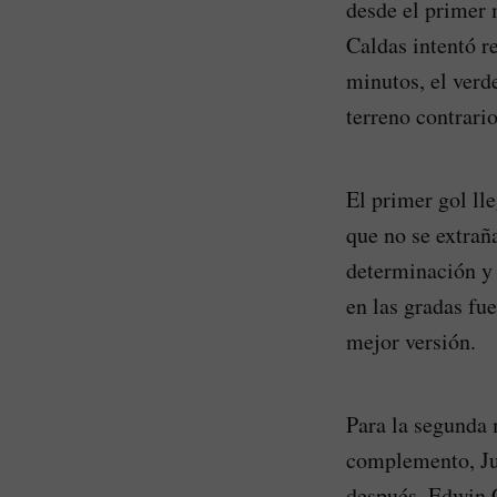
desde el primer
Caldas intentó r
minutos, el verd
terreno contrari
El primer gol ll
que no se extrañ
determinación y 
en las gradas fu
mejor versión.
Para la segunda 
complemento, Ju
después, Edwin C