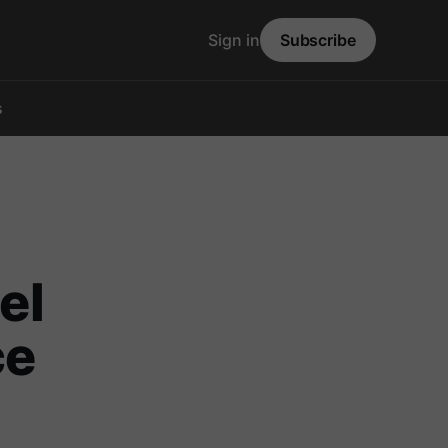
Sign in
Subscribe
s
el
ce