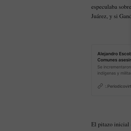
especulaba sobre 
Juárez, y si Gan
Alejandro Escob
Comunes asesin
Se incrementaron 
indígenas y milit
muestra del recru
autoridades prote
:.Periodicovir
El pitazo inicia