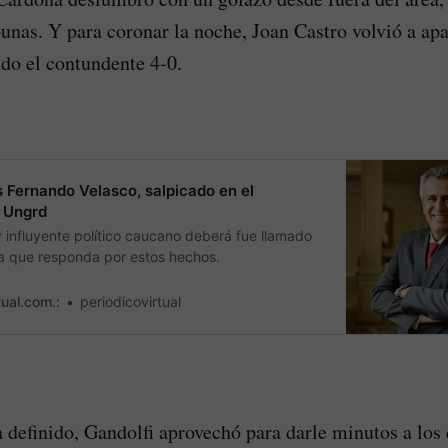
ibunas. Y para coronar la noche, Joan Castro volvió a ap
ndo el contundente 4-0.
s Fernando Velasco, salpicado en el
a Ungrd
 influyente político caucano deberá fue llamado
ara que responda por estos hechos.
tual.com.:
periodicovirtual
a definido, Gandolfi aprovechó para darle minutos a los