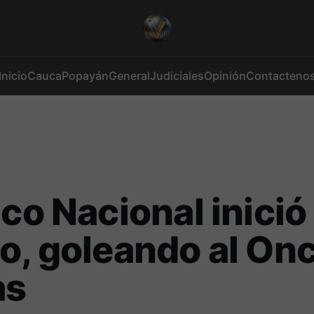
Inicio
Cauca
Popayán
General
Judiciales
Opinión
Contacteno
ico Nacional inició 
o, goleando al On
as