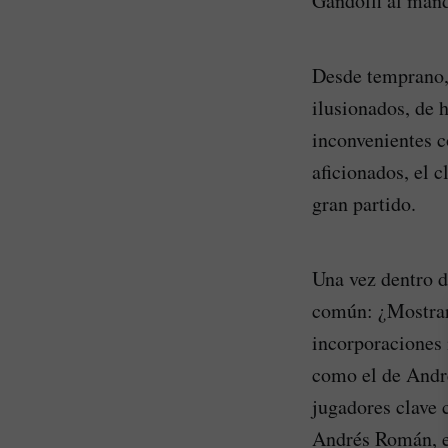
Gandolfi al man
Desde temprano, 
ilusionados, de 
inconvenientes c
aficionados, el 
gran partido.
Una vez dentro d
común: ¿Mostrarí
incorporaciones 
como el de André
jugadores clave 
Andrés Román, e