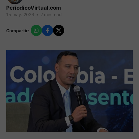
PeriodicoVirtual.com
15 may. 2026
•
2 min read
Compartir: