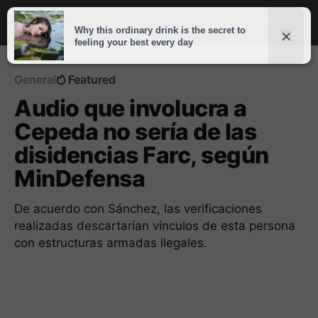
General
Featured
Audio que involucra a
Cepeda no sería de las
disidencias Farc, según
MinDefensa
De acuerdo con Sánchez, las verificaciones
realizadas descartarían vínculos de esta persona
con estructuras armadas ilegales.