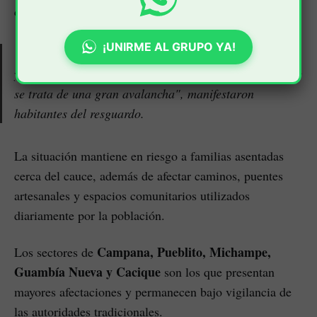
cantidad de lodo y sedimentos.
¡UNIRME AL GRUPO YA!
"Estamos aterrorizados porque en estos instantes baja
ya solo barro y no agua. Tenemos el presentimiento que
se trata de una gran avalancha", manifestaron
habitantes del resguardo.
La situación mantiene en riesgo a familias asentadas
cerca del cauce, además de afectar caminos, puentes
artesanales y espacios comunitarios utilizados
diariamente por la población.
Campana, Pueblito, Michampe,
Los sectores de
Guambía Nueva y Cacique
son los que presentan
mayores afectaciones y permanecen bajo vigilancia de
las autoridades tradicionales.