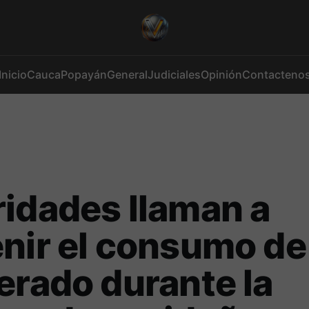
Inicio
Cauca
Popayán
General
Judiciales
Opinión
Contacteno
idades llaman a
nir el consumo de 
erado durante la