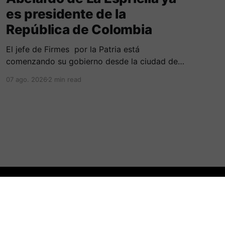
es presidente de la
República de Colombia
El jefe de Firmes por la Patria está
comenzando su gobierno desde la ciudad de
Cali, en una ceremonia inédita con la presencia
07 ago. 2026
2 min read
de varios símbolos de gobiernos
conservadores.
Powered by Ghost