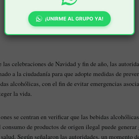
¡UNIRME AL GRUPO YA!
e las celebraciones de Navidad y fin de año, las autorid
amado a la ciudadanía para que adopte medidas de preven
as alcohólicas, con el fin de evitar emergencias asocia
eger la vida.
nes se centran en verificar que las bebidas alcohólicas
el consumo de productos de origen ilegal puede generar 
a salud. Según señalaron las autoridades, un momento d