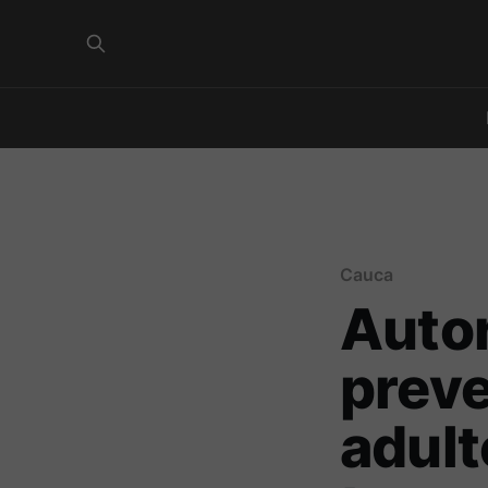
Cauca
Autor
preve
adult