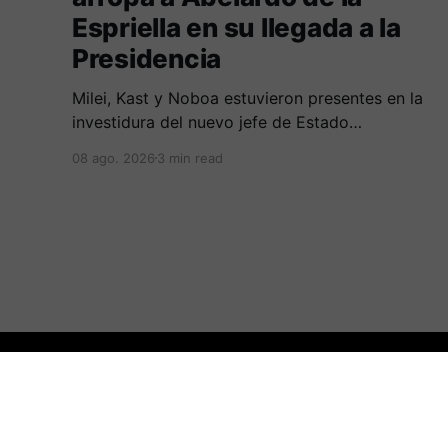
Espriella en su llegada a la
Presidencia
Milei, Kast y Noboa estuvieron presentes en la
investidura del nuevo jefe de Estado
colombiano, en una jornada marcada por
08 ago. 2026
3 min read
reuniones bilaterales y mensajes de
acercamiento regional.
:.Periodicovirtual.com.:
© 2026