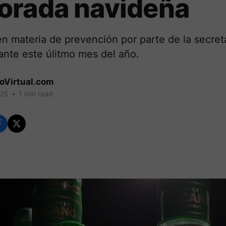
orada navideña
n materia de prevención por parte de la secret
ante este úlitmo mes del año.
coVirtual.com
025
•
1 min read