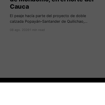
Cauca
El peaje hacía parte del proyecto de doble
calzada Popayán–Santander de Quilichao,
ejecutado por el Consorcio Nuevo Cauca.
08 ago. 2026
1 min read