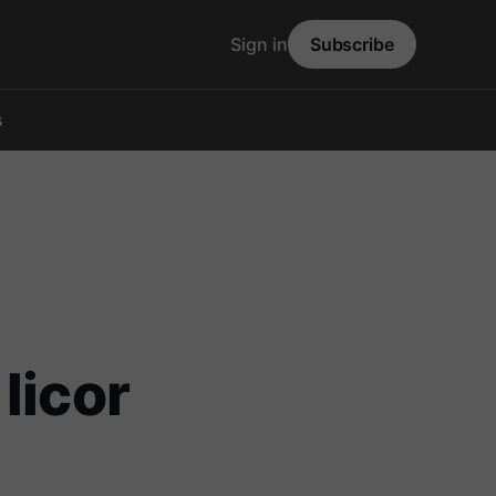
Sign in
Subscribe
s
licor