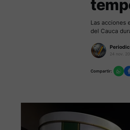
temp
Las acciones e
del Cauca dur
Periodi
24 nov. 2
Compartir: