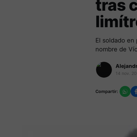
tras 
limít
El soldado en
nombre de Víc
Alejand
14 nov. 2
Compartir: