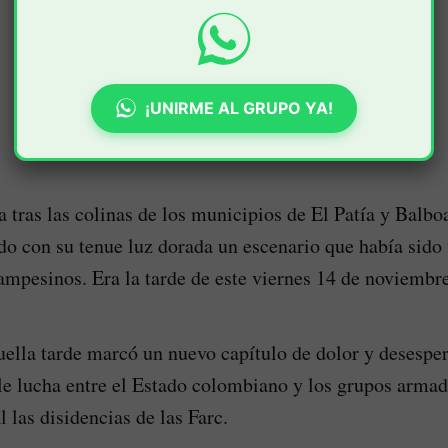
¡UNIRME AL GRUPO YA!
a tras las colinas de los municipios de El Patía y Balboa
o con su tenue luz dorada un escenario que había sido 
campesinos. Era la tarde de este viernes 14 de noviembre
ella tarde marcó un nuevo capítulo de dolor y desespe
le lucha entre el Estado colombiano y los grupos arma
al las disidencias de las Farc.