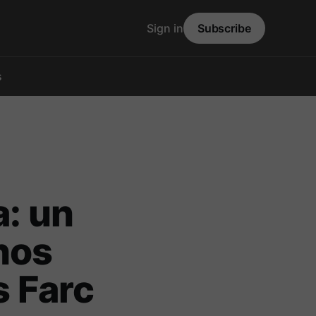
Sign in
Subscribe
s
a: un
nos
s Farc