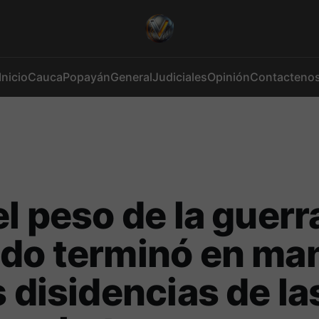
Inicio
Cauca
Popayán
General
Judiciales
Opinión
Contacteno
el peso de la guerr
ado terminó en ma
s disidencias de la