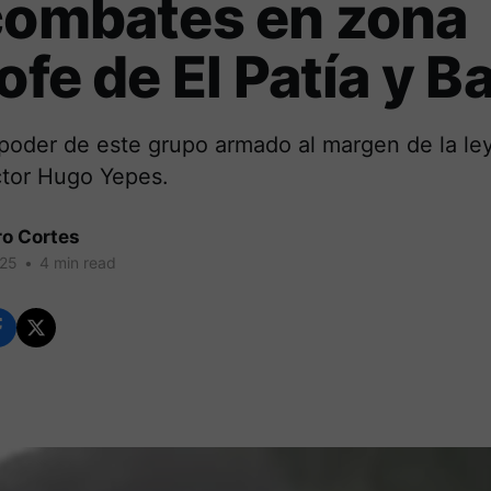
combates en zona
rofe de El Patía y B
 poder de este grupo armado al margen de la le
tor Hugo Yepes.
ro Cortes
025
•
4 min read