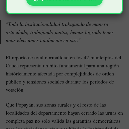
el suroccidente del país.
"Toda la institucionalidad trabajando de manera
articulada, trabajando juntos, hemos logrado tener
unas elecciones totalmente en paz."
El reporte de total normalidad en los 42 municipios del
Cauca representa un hito fundamental para una región
históricamente afectada por complejidades de orden
público y tensiones sociales durante los periodos de
votación.
Que Popayán, sus zonas rurales y el resto de las
localidades del departamento hayan cerrado las urnas en
completa paz no solo valida las garantías democráticas
para los ciudadanos, sino que blinda la legitimidad de