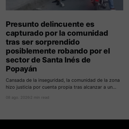
Presunto delincuente es
capturado por la comunidad
tras ser sorprendido
posiblemente robando por el
sector de Santa Inés de
Popayán
Cansada de la inseguridad, la comunidad de la zona
hizo justicia por cuenta propia tras alcanzar a un
sujeto señalado de robar por esta sector de la
08 ago. 2026
2 min read
comuna cuatro. La gente pedía que lo incineraran,
como pasó con la moto que al parecer usaba para
afectar a la comunidad.