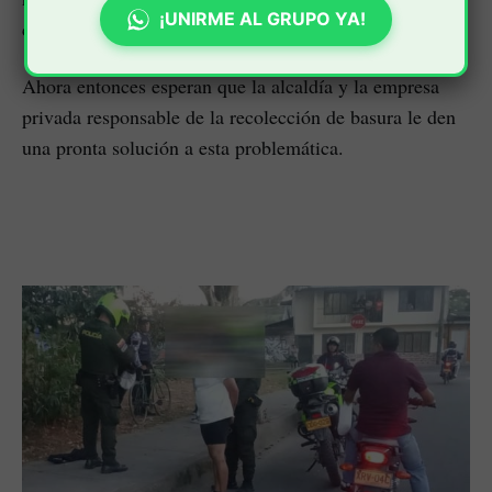
¡UNIRME AL GRUPO YA!
crónico basurero.
Ahora entonces esperan que la alcaldía y la empresa
privada responsable de la recolección de basura le den
una pronta solución a esta problemática.