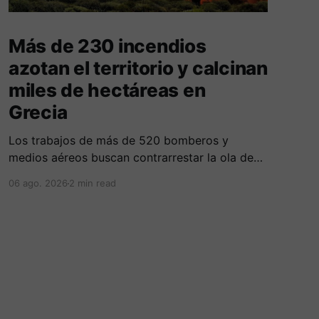
Más de 230 incendios
azotan el territorio y calcinan
miles de hectáreas en
Grecia
Los trabajos de más de 520 bomberos y
medios aéreos buscan contrarrestar la ola de
más de 230 incendios en Grecia, la cual deja
06 ago. 2026
2 min read
cinco fallecidos, miles de evacuados e
investigados por negligencias en redes
eléctricas y faenas agrícolas.