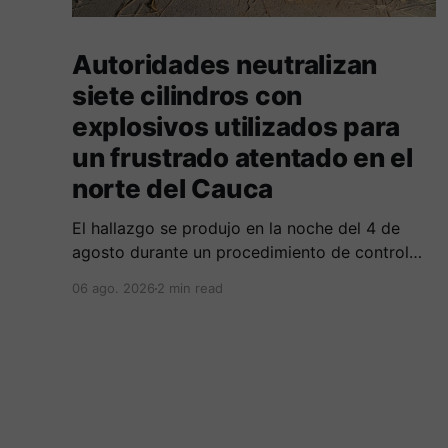
Autoridades neutralizan
siete cilindros con
explosivos utilizados para
un frustrado atentado en el
norte del Cauca
El hallazgo se produjo en la noche del 4 de
agosto durante un procedimiento de control
adelantado por uniformados de la Policía en el
06 ago. 2026
2 min read
peaje de Villa Rica.