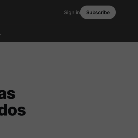
Sign in
Subscribe
s
ras
 dos