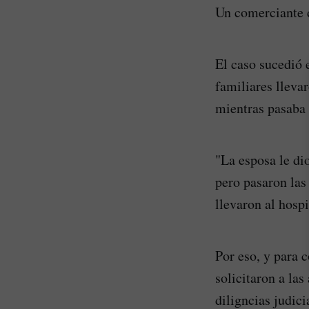
Un comerciante d
El caso sucedió 
familiares lleva
mientras pasaba
"La esposa le di
pero pasaron las
llevaron al hospi
Por eso, y para 
solicitaron a la
diligncias judic