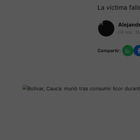
La víctima fal
Alejand
08 nov. 2
Compartir: