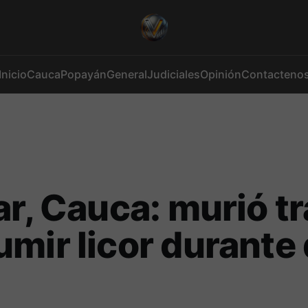
Inicio
Cauca
Popayán
General
Judiciales
Opinión
Contacteno
ar, Cauca: murió t
mir licor durante