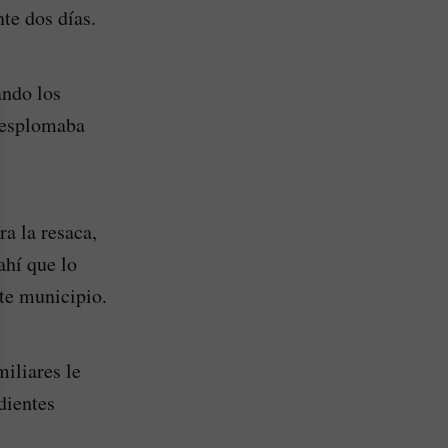
te dos días.
ando los
 desplomaba
ra la resaca,
ahí que lo
ste municipio.
miliares le
dientes