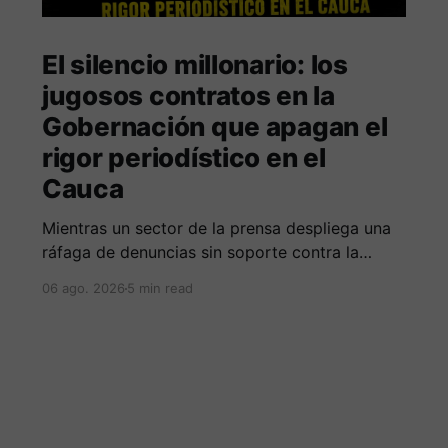
El silencio millonario: los
jugosos contratos en la
Gobernación que apagan el
rigor periodístico en el
Cauca
Mientras un sector de la prensa despliega una
ráfaga de denuncias sin soporte contra la
Alcaldía de Popayán por falta de pauta,
06 ago. 2026
5 min read
documentos oficiales revelan acuerdos por 140
millones de pesos con el gobierno
departamental, garantizando un silencio
cómplice sobre sus excesos burocráticos.