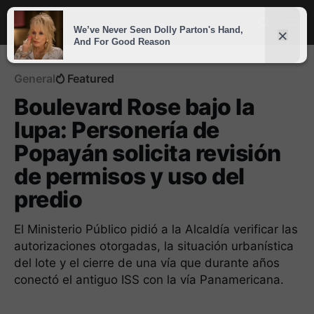
General
Featured
Boulevard Rose bajo la
lupa: Personería de
Popayán solicita revisión
de permisos y uso del
predio
El Ministerio Público pidió a la Alcaldía verificar las
autorizaciones otorgadas, la situación urbanística
del lote y el cierre de una vía que durante años
conectó el antiguo ISS con la vía Panamericana.