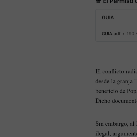
🚨 El Permiso 
GUIA
GUIA.pdf
190 
El conflicto rad
desde la granja 
beneficio de Pop
Dicho documento 
Sin embargo, al 
ilegal, argument