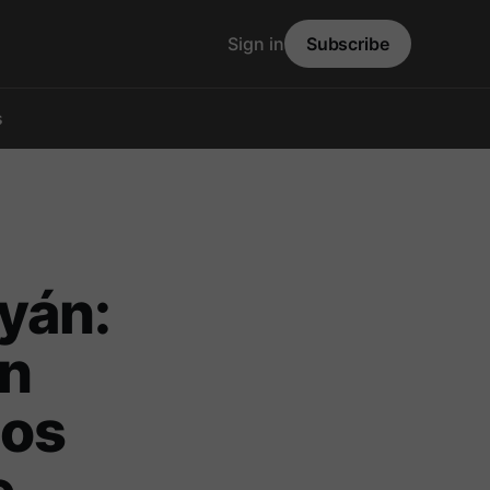
Sign in
Subscribe
s
yán:
on
aos