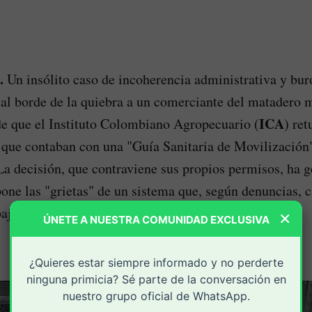
.
Un insólito caso de incoherencia administrativa y bur
al borde de la quiebra a un comerciante del matadero 
ICA
e que el Instituto Colombiano Agropecuario (
) ret
que contaban con una "Guía Sanitaria de Movilización"
a decisión, que contraviene sus propios permisos, ha 
pone las "grietas" de un sistema que, según denuncias, c
ajo la legalidad.
×
ÚNETE A NUESTRA COMUNIDAD EXCLUSIVA
¿Quieres estar siempre informado y no perderte
ninguna primicia? Sé parte de la conversación en
nuestro grupo oficial de WhatsApp.