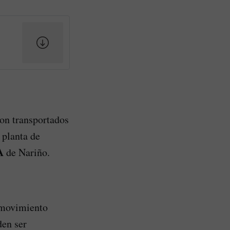
ron transportados
 planta de
A
de Nariño.
 movimiento
den ser