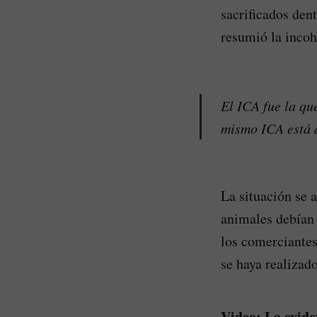
sacrificados den
resumió la incoh
El ICA fue la que
mismo ICA está d
La situación se 
animales debían 
los comerciantes
se haya realizad
Video: La eviden