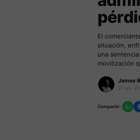
admin
pérdi
El comerciante
situación, enf
una sentencia
movilización q
James R
27 nov. 2
Compartir: