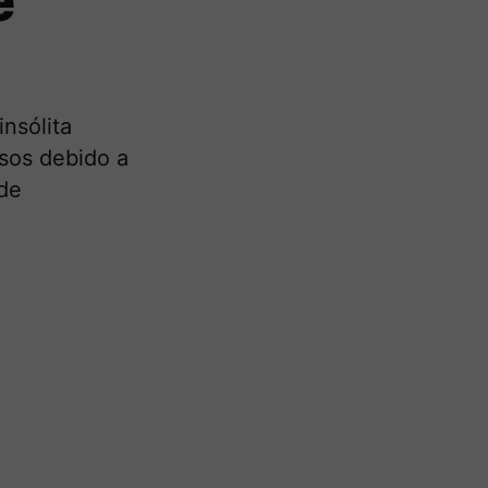
e
nsólita
esos debido a
 de