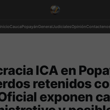
Inicio
Cauca
Popayán
General
Judiciales
Opinión
Contacteno
racia ICA en Popa
rdos retenidos c
Oficial exponen c